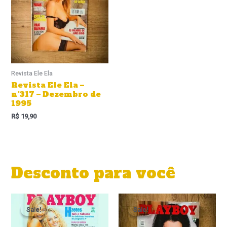
Revista Ele Ela
Revista Ele Ela –
n°317 – Dezembro de
1995
R$
19,90
Desconto para você
O
O
preço
preço
Sale!
Sale!
Sale!
Sale!
original
atual
era:
é: