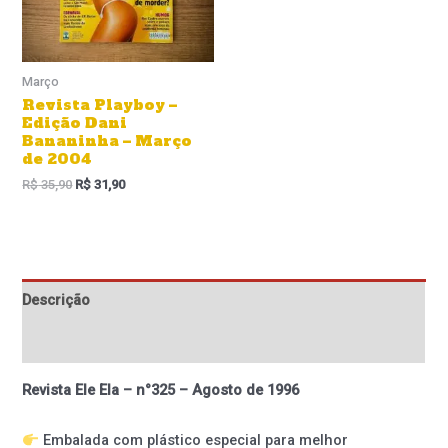
Março
Revista Playboy –
Edição Dani
Bananinha – Março
de 2004
R$
35,90
R$
31,90
Descrição
Informação adicional
Revista Ele Ela – n°325 – Agosto de 1996
Embalada com plástico especial para melhor