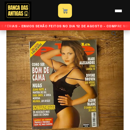
Ir
para
Início
»
Loja
»
Revista Ele Ela – n°325 – Agosto de 1996
o
 FÉRIAS - ENVIOS SERÃO FEITOS NO DIA 12 DE AGOSTO - COMPRE NO
conteúdo