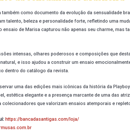
 também como documento da evolução da sensualidade brasi
m talento, beleza e personalidade forte, refletindo uma muda
 o ensaio de Marisa capturou não apenas seu charme, mas ta
essões intensas, olhares poderosos e composições que des
 natural, e isso ajudou a construir um ensaio emocionalmente
o dentro do catálogo da revista.
servar uma das edições mais icônicas da história da Playboy 
l, estética elegante e a presença marcante de uma das atri
a colecionadores que valorizam ensaios atemporais e replet
i:
https://bancadasantigas.com/loja/
rmusas.com.br