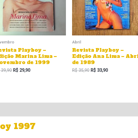
vembro
Abril
evista Playboy –
Revista Playboy –
dição Marina Lima –
Edição Ana Lima – Abr
ovembro de 1999
de 1989
39,90
R$
29,90
R$
35,90
R$
33,90
boy 1997