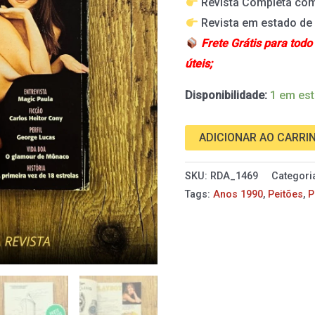
Revista Completa com
de
Revista em estado d
1997
Frete Grátis para todo
quantidade
úteis;
Disponibilidade:
1 em es
ADICIONAR AO CARRI
SKU:
RDA_1469
Categori
Tags:
Anos 1990
,
Peitões
,
P