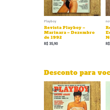
Playboy
no
Revista Playboy –
R
Marinara – Dezembro
E
de 1992
N
R$
35,90
R$
Desconto para vo
O
O
preço
preço
Sale!
Sale!
original
atual
era:
é:
R$ 39,90.
R$ 29,90.