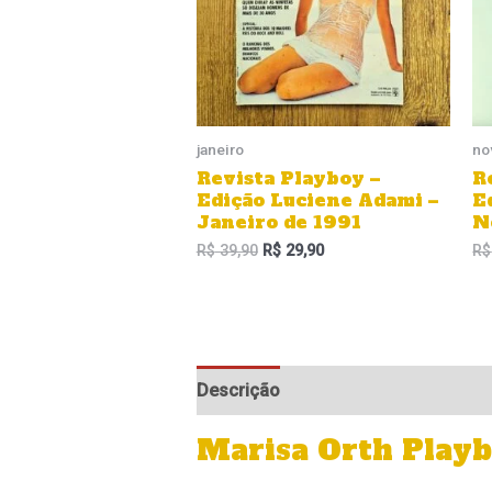
janeiro
no
Revista Playboy –
R
Edição Luciene Adami –
E
Janeiro de 1991
N
R$
39,90
R$
29,90
R$
Descrição
Informação adicional
Marisa Orth Play