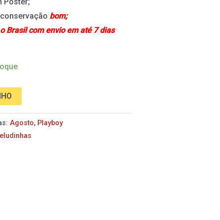
 Pôster;
e conservação
bom;
 o Brasil com envio em até 7 dias
toque
NHO
as:
Agosto
,
Playboy
eludinhas