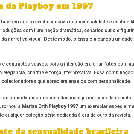
te da Playboy em 1997
 fase em que a revista buscava unir sensualidade e estilo edito
 produções com iluminação dramática, cenários sutis e figu
a narrativa visual. Deste modo, o ensaio alcançou unidade 
 e contrastes suaves, pois a intenção era criar fotos com a
ndo elegância, charme e força interpretativa. Essa combina
 colecionadores que apreciam ensaios com personalidade.
 se consolidou como uma das mais procuradas da década. Po
, tornou a
Marisa Orth Playboy 1997
um exemplar especialmen
 qualquer coleção séria dedicada à era de ouro da revista.
te da sensualidade brasileira