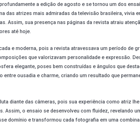
rofundamente a edição de agosto e se tornou um dos ensa
 das atrizes mais admiradas da televisão brasileira, vivia
s. Assim, sua presença nas páginas da revista atraiu atençã
res até hoje.
icada e moderna, pois a revista atravessava um período de g
 composições que valorizavam personalidade e expressão. D
sfera elegante, poses bem construídas e ângulos que dest
rio entre ousadia e charme, criando um resultado que perm
a diante das câmeras, pois sua experiência como atriz lhe p
s. Assim, o ensaio se desenvolveu com fluidez, revelando um
esse domínio e transformou cada fotografia em uma combinaç