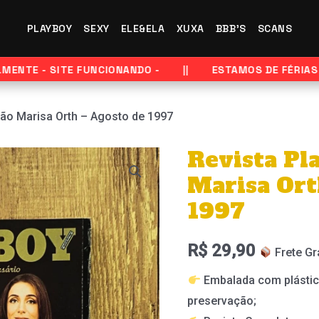
PLAYBOY
SEXY
ELE&ELA
XUXA
BBB'S
SCANS
TE - SITE FUNCIONANDO -
ESTAMOS DE FÉRIAS - EN
ção Marisa Orth – Agosto de 1997
Revista Pl
Revista
Playboy
Marisa Ort
-
1997
Edição
Marisa
R$
29,90
Frete Gr
Orth
Embalada com plástic
-
preservação;
Agosto