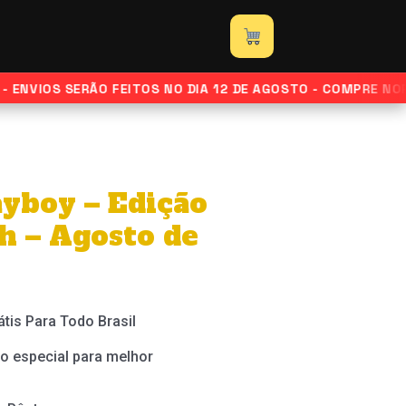
-
Edição
Marisa
Orth
VIOS SERÃO FEITOS NO DIA 12 DE AGOSTO - COMPRE NORMAL
-
Agosto
de
1997
ayboy – Edição
quantidade
h – Agosto de
átis Para Todo Brasil
o especial para melhor