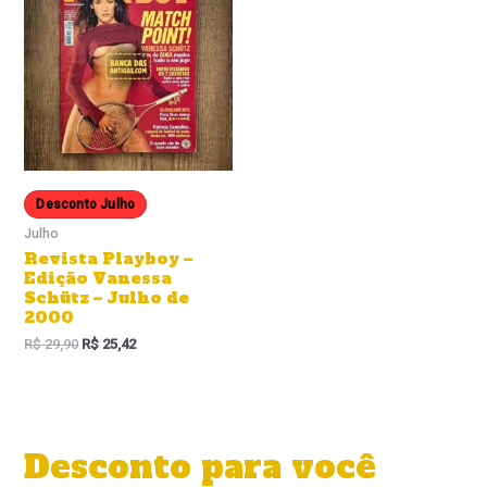
Desconto Julho
Julho
Revista Playboy –
Edição Vanessa
Schütz – Julho de
2000
R$
29,90
R$
25,42
Desconto para você