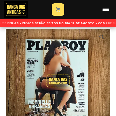
Ir
para
Início
»
Loja
»
Revista Playboy – Edição Meyrielle Abrantes
o
– Novembro de 2013
DE FÉRIAS - ENVIOS SERÃO FEITOS NO DIA 12 DE AGOSTO - COMPRE N
conteúdo