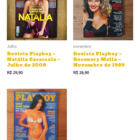
Julho
novembro
Revista Playboy –
Revista Playboy –
Natália Casassola –
Rosenery Mello –
Julho de 2008
Novembro de 1989
R$
29,90
R$
26,90